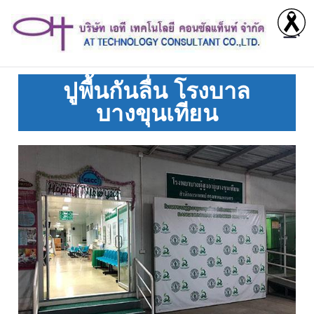
บริ
Invova
tive
ษั
Friend
ปูพื้นกันลื่น โรงบาล
ly
บางขุนเทียน
ท
Desig
n
เอ
Soluti
ons
ที
เท
ค
โน