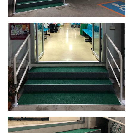
โล
ยี
คอ
น
ซั
ลแ
ท็
น