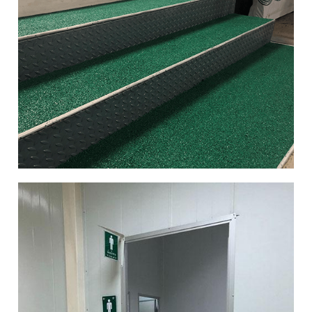
ท์
จำ
กัด